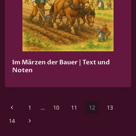
Im Märzen der Bauer | Text und
Noten
Seitennavigation
Vorherige
1
…
10
11
12
13
Seite
Nächste
14
Seite