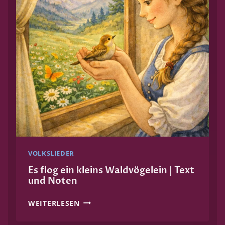
I
N
W
E
N
I
G
L
U
S
T
I
G
VOLKSLIEDER
|
T
Es flog ein kleins Waldvögelein | Text
und Noten
E
X
E
WEITERLESEN
T
S
U
F