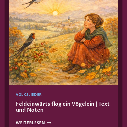
I
E
D
–
W
O
H
L
A
U
F
,
D
I
VOLKSLIEDER
E
L
Feldeinwärts flog ein Vögelein | Text
und Noten
U
F
F
WEITERLESEN
T