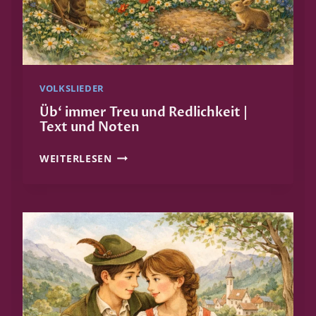
E
X
T
U
N
VOLKSLIEDER
D
N
Üb‘ immer Treu und Redlichkeit |
Text und Noten
O
T
Ü
WEITERLESEN
E
B
N
‘
I
M
M
E
R
T
R