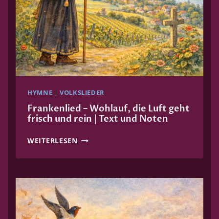
HYMNE
|
VOLKSLIEDER
Frankenlied – Wohlauf, die Luft geht
frisch und rein | Text und Noten
F
WEITERLESEN
R
A
N
K
E
N
L