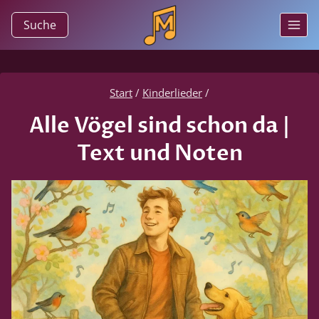
Zum
Suche
Inhalt
springen
Start
/
Kinderlieder
/
Alle Vögel sind schon da |
Text und Noten