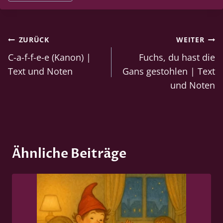
c
h
l
Beitragsnavigation
ZURÜCK
WEITER
a
g
C-a-f-f-e-e (Kanon) |
Fuchs, du hast die
w
Text und Noten
Gans gestohlen | Text
o
und Noten
r
t
e
:
Ähnliche Beiträge