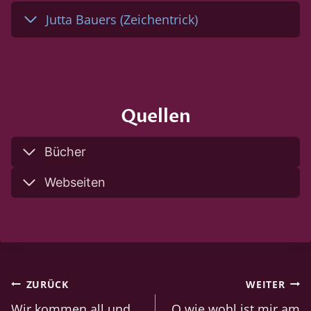
Jutta Bauers (Zeichentrick)
Quellen
Bücher
Webseiten
Beitragsnavigation
ZURÜCK
WEITER
Wir kommen all und
O wie wohl ist mir am