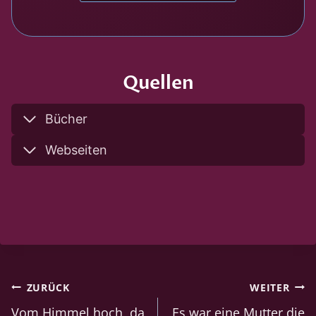
Quellen
Bücher
Webseiten
Beitragsnavigation
ZURÜCK
WEITER
Vom Himmel hoch, da
Es war eine Mutter die