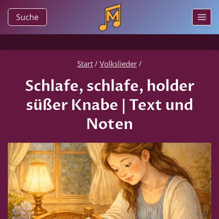
Zum
Suche
Inhalt
springen
Start
/
Volkslieder
/
Schlafe, schlafe, holder
süßer Knabe | Text und
Noten