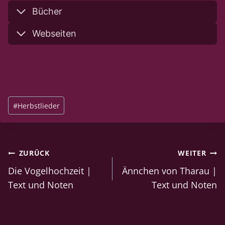
Bücher
Webseiten
S
#
Herbstlieder
c
h
l
Beitragsnavigation
ZURÜCK
WEITER
a
g
Die Vogelhochzeit |
Ännchen von Tharau |
w
Text und Noten
Text und Noten
o
r