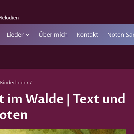
Melodien
Lieder
Über mich
Kontakt
Noten-S
Kinderlieder
/
t im Walde | Text und
oten