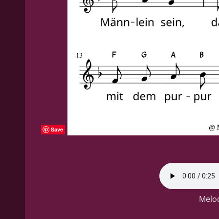
Save
Melod