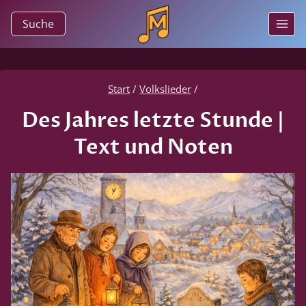
Zum
Suche
Inhalt
springen
Start
/
Volkslieder
/
Des Jahres letzte Stunde |
Text und Noten