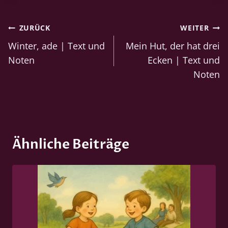
h
l
Beitragsnavigation
ZURÜCK
WEITER
a
g
Winter, ade | Text und
Mein Hut, der hat drei
w
Noten
Ecken | Text und
o
Noten
r
t
e
:
Ähnliche Beiträge