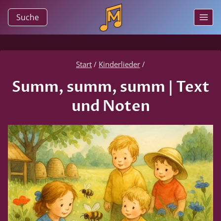
Zum
Suche
Inhalt
springen
Start
/
Kinderlieder
/
Summ, summ, summ | Text
und Noten