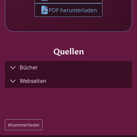
PDF herunterladen
Quellen
Bücher
Webseiten
S
#
Sommerlieder
c